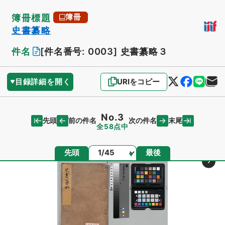
簿冊標題
簿冊
史書纂略
件名
[件名番号: 0003]
史書纂略３
目録詳細を開く
URIをコピー
No.3
先頭
末尾
前の件名
次の件名
全58点中
ページ
先頭
最後