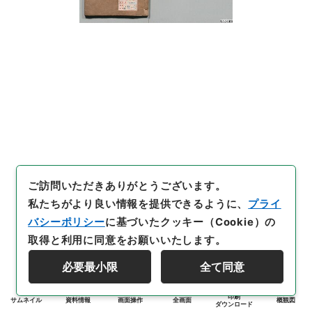
ご訪問いただきありがとうございます。
私たちがより良い情報を提供できるように、
プライ
バシーポリシー
に基づいたクッキー（Cookie）の
取得と利用に同意をお願いいたします。
必要最小限
全て同意
印刷
サムネイル
資料情報
画面操作
全画面
概観図
ダウンロード