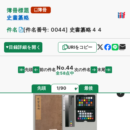
簿冊標題
簿冊
史書纂略
件名
[件名番号: 0044]
史書纂略４４
目録詳細を開く
URIをコピー
No.44
先頭
末尾
前の件名
次の件名
全58点中
ページ
先頭
最後