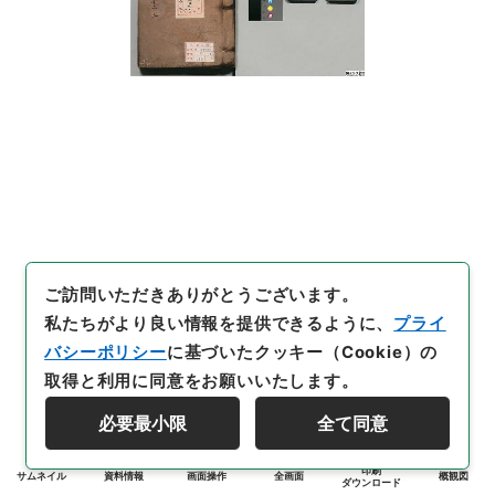
ご訪問いただきありがとうございます。
私たちがより良い情報を提供できるように、
プライ
バシーポリシー
に基づいたクッキー（Cookie）の
取得と利用に同意をお願いいたします。
必要最小限
全て同意
印刷
サムネイル
資料情報
画面操作
全画面
概観図
ダウンロード