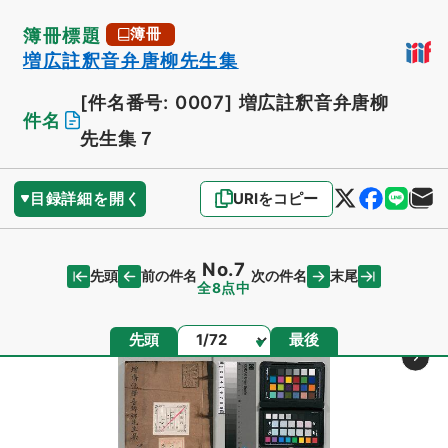
簿冊標題
簿冊
増広註釈音弁唐柳先生集
[件名番号: 0007]
増広註釈音弁唐柳
件名
先生集７
目録詳細を開く
URIをコピー
No.7
先頭
末尾
前の件名
次の件名
全8点中
ページ
先頭
最後