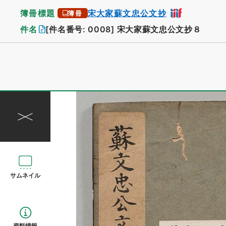
簿冊標題
宋大家蘇文忠公文抄
簿冊
件名
[件名番号: 0008]
宋大家蘇文忠公文抄８
サムネイル
資料情報