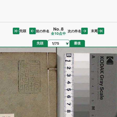
No.8
先頭
末尾
前の件名
次の件名
全10点中
ページ
先頭
最後