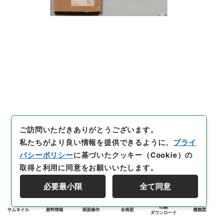
ご訪問いただきありがとうございます。
私たちがより良い情報を提供できるように、
プライ
バシーポリシー
に基づいたクッキー（Cookie）の
取得と利用に同意をお願いいたします。
必要最小限
全て同意
印刷
サムネイル
資料情報
画面操作
全画面
概観図
ダウンロード