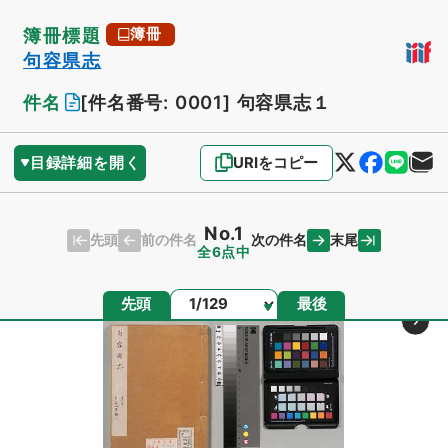
簿冊標題
簿冊
句容県志
件名
[件名番号: 0001]
句容県志１
目録詳細を開く
URIをコピー
No.1
先頭
末尾
前の件名
次の件名
全6点中
ページ
先頭
最後