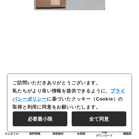
ご訪問いただきありがとうございます。
私たちがより良い情報を提供できるように、
プライ
バシーポリシー
に基づいたクッキー（Cookie）の
取得と利用に同意をお願いいたします。
必要最小限
全て同意
印刷
サムネイル
資料情報
画面操作
全画面
概観図
ダウンロード