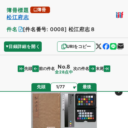
簿冊標題
簿冊
松江府志
件名
[件名番号: 0008]
松江府志８
目録詳細を開く
URIをコピー
No.8
先頭
末尾
前の件名
次の件名
全28点中
ページ
先頭
最後