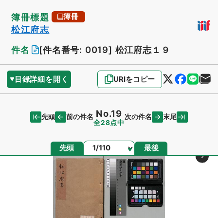
簿冊標題
簿冊
松江府志
件名
[件名番号: 0019]
松江府志１９
目録詳細を開く
URIをコピー
No.19
先頭
末尾
前の件名
次の件名
全28点中
ページ
先頭
最後