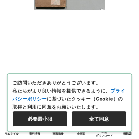
ご訪問いただきありがとうございます。
私たちがより良い情報を提供できるように、
プライ
バシーポリシー
に基づいたクッキー（Cookie）の
取得と利用に同意をお願いいたします。
必要最小限
全て同意
印刷
サムネイル
資料情報
画面操作
全画面
概観図
ダウンロード