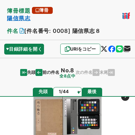
簿冊標題
簿冊
陽信県志
件名
[件名番号: 0008]
陽信県志８
目録詳細を開く
URIをコピー
No.8
先頭
末尾
前の件名
次の件名
全8点中
ページ
先頭
最後