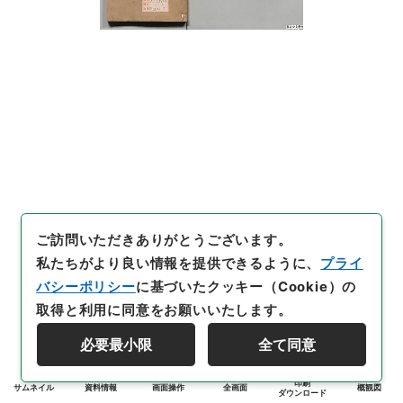
ご訪問いただきありがとうございます。
私たちがより良い情報を提供できるように、
プライ
バシーポリシー
に基づいたクッキー（Cookie）の
取得と利用に同意をお願いいたします。
必要最小限
全て同意
印刷
サムネイル
資料情報
画面操作
全画面
概観図
ダウンロード