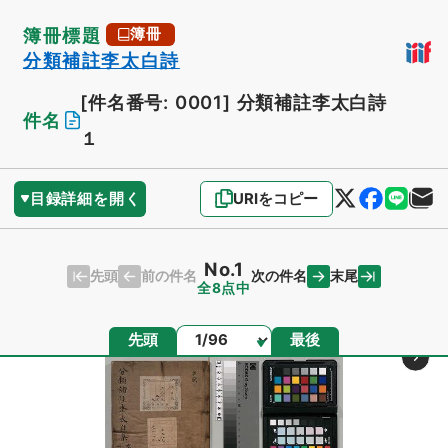
簿冊標題
簿冊
分類補註李太白詩
[件名番号: 0001]
分類補註李太白詩
件名
１
目録詳細を開く
URIをコピー
No.1
先頭
末尾
前の件名
次の件名
全8点中
ページ
先頭
最後