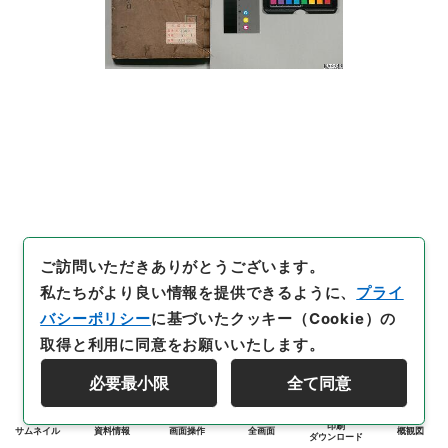
ご訪問いただきありがとうございます。
私たちがより良い情報を提供できるように、
プライ
バシーポリシー
に基づいたクッキー（Cookie）の
取得と利用に同意をお願いいたします。
必要最小限
全て同意
印刷
サムネイル
資料情報
画面操作
全画面
概観図
ダウンロード