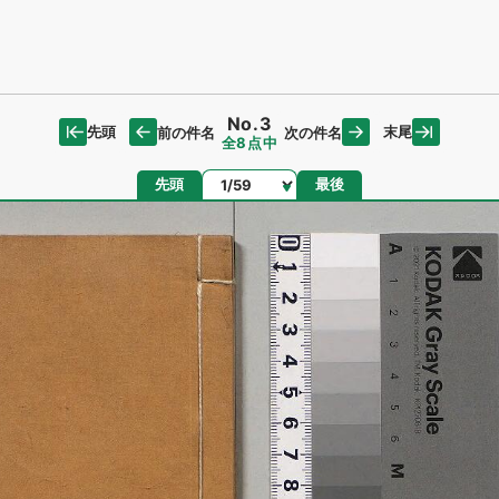
No.3
先頭
末尾
前の件名
次の件名
全8点中
ページ
先頭
最後