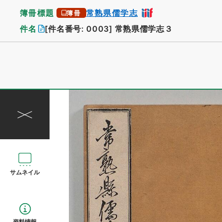
簿冊標題
常熟県儒学志
簿冊
件名
[件名番号: 0003]
常熟県儒学志３
サムネイル
資料情報