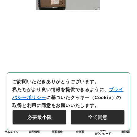
ご訪問いただきありがとうございます。
私たちがより良い情報を提供できるように、
プライ
バシーポリシー
に基づいたクッキー（Cookie）の
取得と利用に同意をお願いいたします。
必要最小限
全て同意
印刷
サムネイル
資料情報
画面操作
全画面
概観図
ダウンロード