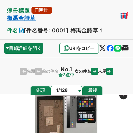
簿冊標題
簿冊
梅禹金詩草
件名
[件名番号: 0001]
梅禹金詩草１
目録詳細を開く
URIをコピー
No.1
先頭
末尾
前の件名
次の件名
全3点中
ページ
先頭
最後