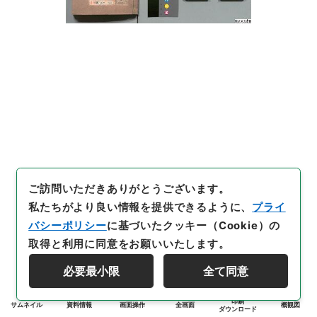
ご訪問いただきありがとうございます。
私たちがより良い情報を提供できるように、
プライ
バシーポリシー
に基づいたクッキー（Cookie）の
取得と利用に同意をお願いいたします。
必要最小限
全て同意
印刷
サムネイル
資料情報
画面操作
全画面
概観図
ダウンロード