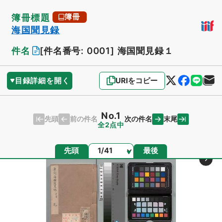
簿冊標題
簿冊
海国聞見録
件名
[件名番号: 0001]
海国聞見録１
目録詳細を開く
URIをコピー
No.1
先頭
末尾
前の件名
次の件名
全2点中
ページ
先頭
最後