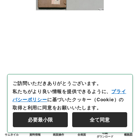
ご訪問いただきありがとうございます。
私たちがより良い情報を提供できるように、
プライ
バシーポリシー
に基づいたクッキー（Cookie）の
取得と利用に同意をお願いいたします。
必要最小限
全て同意
印刷
サムネイル
資料情報
画面操作
全画面
概観図
ダウンロード