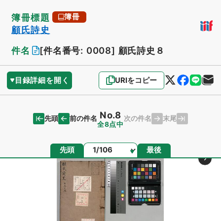
簿冊標題
簿冊
顧氏詩史
件名
[件名番号: 0008]
顧氏詩史８
目録詳細を開く
URIをコピー
No.8
先頭
末尾
前の件名
次の件名
全8点中
ページ
先頭
最後