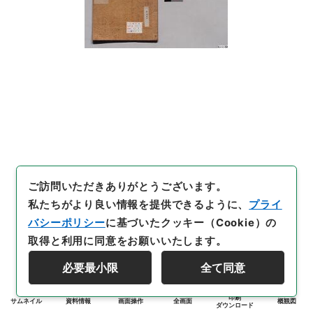
ご訪問いただきありがとうございます。
私たちがより良い情報を提供できるように、
プライ
バシーポリシー
に基づいたクッキー（Cookie）の
取得と利用に同意をお願いいたします。
必要最小限
全て同意
印刷
サムネイル
資料情報
画面操作
全画面
概観図
ダウンロード