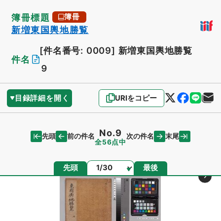
簿冊標題
簿冊
新増東国輿地勝覧
[件名番号: 0009]
新増東国輿地勝覧
件名
９
目録詳細を開く
URIをコピー
No.9
先頭
末尾
前の件名
次の件名
全56点中
ページ
先頭
最後