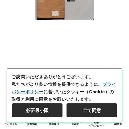
ご訪問いただきありがとうございます。
私たちがより良い情報を提供できるように、
プライ
バシーポリシー
に基づいたクッキー（Cookie）の
取得と利用に同意をお願いいたします。
必要最小限
全て同意
印刷
サムネイル
資料情報
画面操作
全画面
概観図
ダウンロード