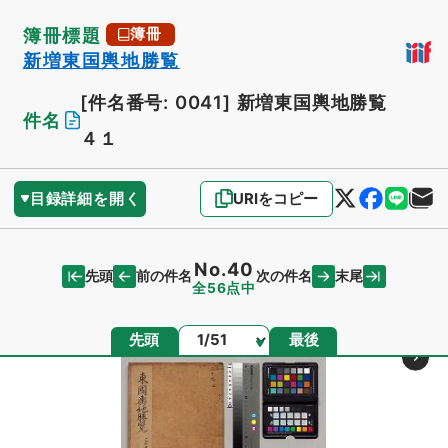
簿冊標題
簿冊
新増東国輿地勝覧
[件名番号: 0041]
新増東国輿地勝覧
件名
４１
目録詳細を開く
URIをコピー
No.40
先頭
末尾
前の件名
次の件名
全56点中
ページ
先頭
最後