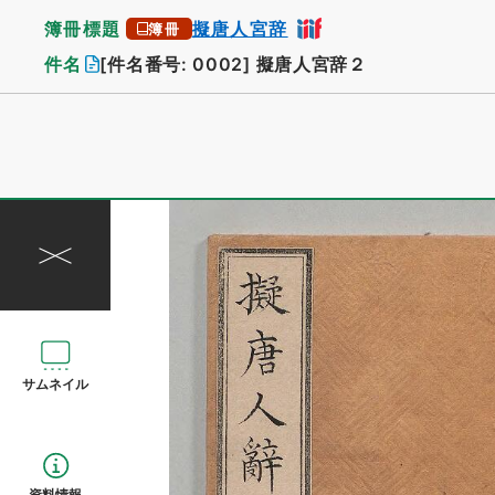
簿冊標題
擬唐人宮辞
簿冊
件名
[件名番号: 0002]
擬唐人宮辞２
サムネイル
資料情報