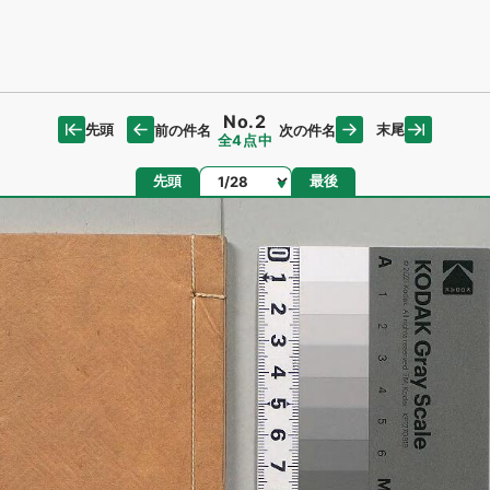
No.2
先頭
末尾
前の件名
次の件名
全4点中
ページ
先頭
最後