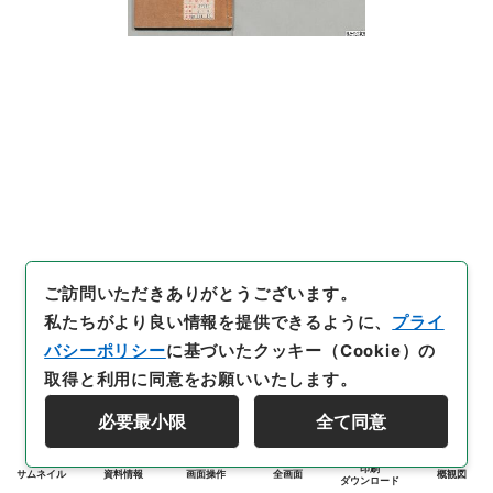
ご訪問いただきありがとうございます。
私たちがより良い情報を提供できるように、
プライ
バシーポリシー
に基づいたクッキー（Cookie）の
取得と利用に同意をお願いいたします。
必要最小限
全て同意
印刷
サムネイル
資料情報
画面操作
全画面
概観図
ダウンロード