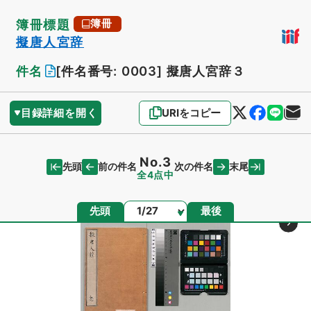
簿冊標題
簿冊
擬唐人宮辞
件名
[件名番号: 0003]
擬唐人宮辞３
目録詳細を開く
URIをコピー
No.3
先頭
末尾
前の件名
次の件名
全4点中
ページ
先頭
最後