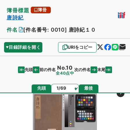
簿冊標題
簿冊
唐詩紀
件名
[件名番号: 0010]
唐詩紀１０
目録詳細を開く
URIをコピー
No.10
先頭
末尾
前の件名
次の件名
全40点中
ページ
先頭
最後