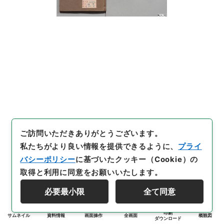
ご訪問いただきありがとうございます。
私たちがより良い情報を提供できるように、
プライ
バシーポリシー
に基づいたクッキー（Cookie）の
取得と利用に同意をお願いいたします。
必要最小限
全て同意
印刷
サムネイル
資料情報
画面操作
全画面
概観図
ダウンロード