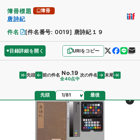
簿冊標題
簿冊
唐詩紀
件名
[件名番号: 0019]
唐詩紀１９
目録詳細を開く
URIをコピー
No.19
先頭
末尾
前の件名
次の件名
全40点中
ページ
先頭
最後