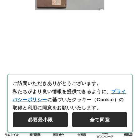
ご訪問いただきありがとうございます。
私たちがより良い情報を提供できるように、
プライ
バシーポリシー
に基づいたクッキー（Cookie）の
取得と利用に同意をお願いいたします。
必要最小限
全て同意
印刷
サムネイル
資料情報
画面操作
全画面
概観図
ダウンロード