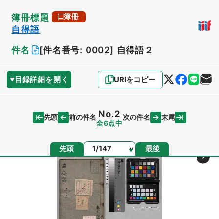
簿冊標題
簿冊
自得語
件名
[件名番号: 0002]
自得語２
目録詳細を開く
URIをコピー
No.2
先頭
末尾
前の件名
次の件名
全6点中
ページ
先頭
最後