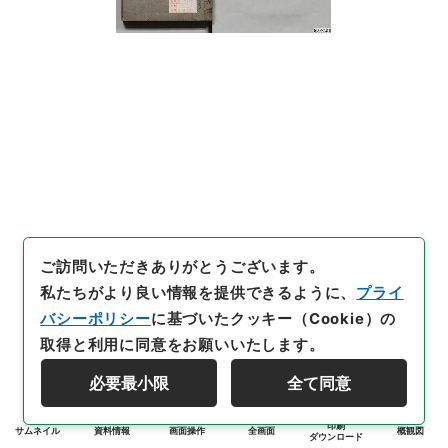
ご訪問いただきありがとうございます。
私たちがより良い情報を提供できるように、
プライ
バシーポリシー
に基づいたクッキー（Cookie）の
取得と利用に同意をお願いいたします。
必要最小限
全て同意
印刷
サムネイル
資料情報
画面操作
全画面
概観図
ダウンロード