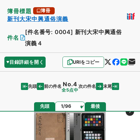
簿冊標題
簿冊
新刊大宋中興通俗演義
[件名番号: 0004]
新刊大宋中興通俗
件名
演義４
目録詳細を開く
URIをコピー
No.4
先頭
末尾
前の件名
次の件名
全5点中
ページ
先頭
最後