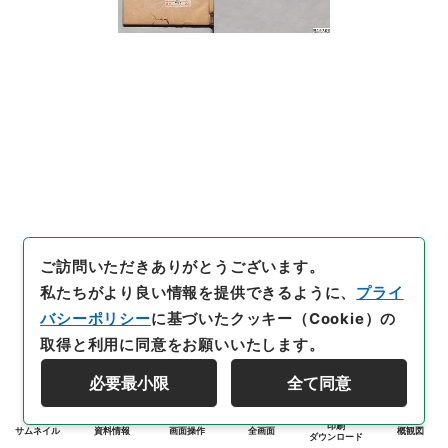
ご訪問いただきありがとうございます。
私たちがより良い情報を提供できるように、
プライ
バシーポリシー
に基づいたクッキー（Cookie）の
取得と利用に同意をお願いいたします。
必要最小限
全て同意
印刷
サムネイル
資料情報
画面操作
全画面
概観図
ダウンロード