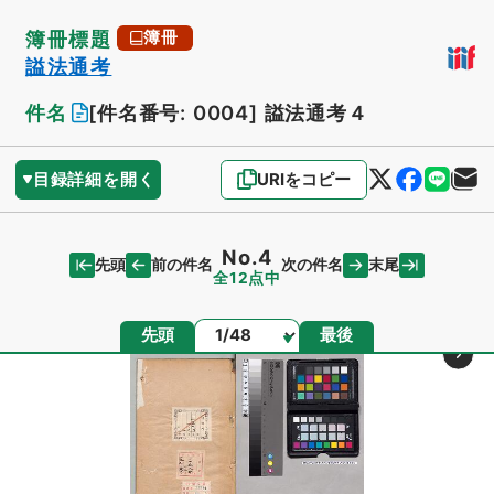
簿冊標題
簿冊
謚法通考
件名
[件名番号: 0004]
謚法通考４
目録詳細を開く
URIをコピー
No.4
先頭
末尾
前の件名
次の件名
全12点中
ページ
先頭
最後