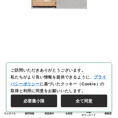
ご訪問いただきありがとうございます。
私たちがより良い情報を提供できるように、
プライ
バシーポリシー
に基づいたクッキー（Cookie）の
取得と利用に同意をお願いいたします。
必要最小限
全て同意
印刷
サムネイル
資料情報
画面操作
全画面
概観図
ダウンロード