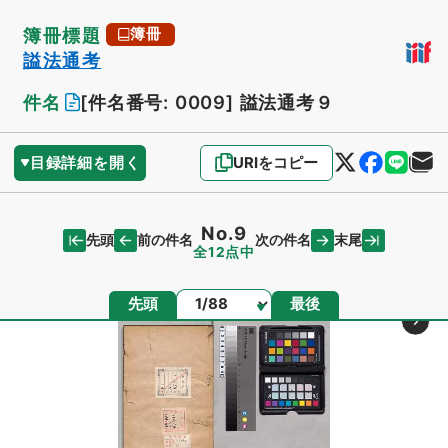
簿冊標題
簿冊
謚法通考
件名
[件名番号: 0009]
謚法通考９
目録詳細を開く
URIをコピー
No.9
先頭
末尾
前の件名
次の件名
全12点中
ページ
先頭
最後