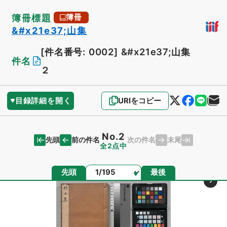
簿冊標題
簿冊
&#x21e37;山集
[件名番号: 0002]
&#x21e37;山集
件名
２
目録詳細を開く
URIをコピー
No.2
先頭
末尾
前の件名
次の件名
全2点中
ページ
先頭
最後