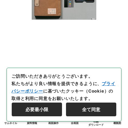
ご訪問いただきありがとうございます。
私たちがより良い情報を提供できるように、
プライ
バシーポリシー
に基づいたクッキー（Cookie）の
取得と利用に同意をお願いいたします。
必要最小限
全て同意
印刷
サムネイル
資料情報
画面操作
全画面
概観図
ダウンロード