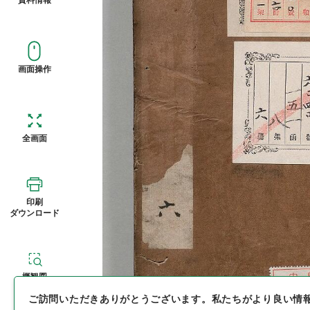
画面操作
全画面
印刷
ダウンロード
概観図
ご訪問いただきありがとうございます。
私たちがより良い情