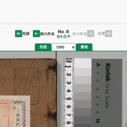
No.6
先頭
末尾
前の件名
次の件名
全6点中
ページ
先頭
最後