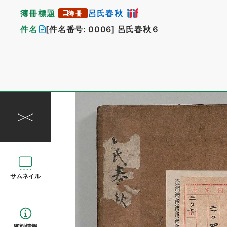
簿冊標題
呂氏春秋
簿冊
件名
[件名番号: 0006]
呂氏春秋６
サムネイル
資料情報