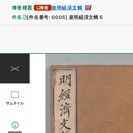
簿冊標題
皇明経済文輯
簿冊
件名
[件名番号: 0005]
皇明経済文輯５
サムネイル
資料情報