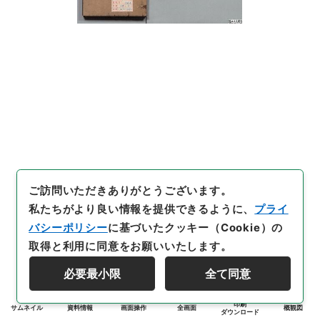
ご訪問いただきありがとうございます。
私たちがより良い情報を提供できるように、
プライ
バシーポリシー
に基づいたクッキー（Cookie）の
取得と利用に同意をお願いいたします。
必要最小限
全て同意
印刷
サムネイル
資料情報
画面操作
全画面
概観図
ダウンロード