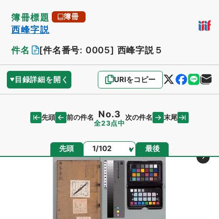
簿冊標題
簿冊
西峰字説
件名
[件名番号: 0005]
西峰字説５
目録詳細を開く
URIをコピー
No.3
先頭
末尾
前の件名
次の件名
全23点中
ページ
先頭
最後