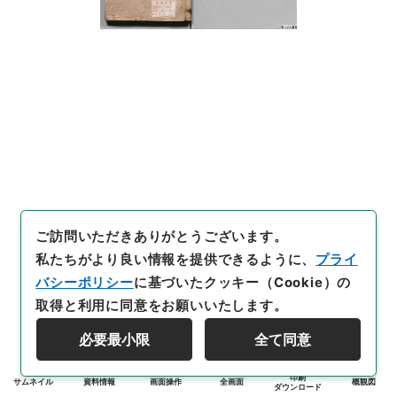
ご訪問いただきありがとうございます。
私たちがより良い情報を提供できるように、
プライ
バシーポリシー
に基づいたクッキー（Cookie）の
取得と利用に同意をお願いいたします。
必要最小限
全て同意
印刷
サムネイル
資料情報
画面操作
全画面
概観図
ダウンロード