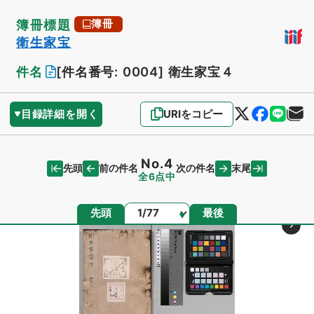
簿冊標題
簿冊
衛生家宝
件名
[件名番号: 0004]
衛生家宝４
目録詳細を開く
URIをコピー
No.4
先頭
末尾
前の件名
次の件名
全6点中
ページ
先頭
最後