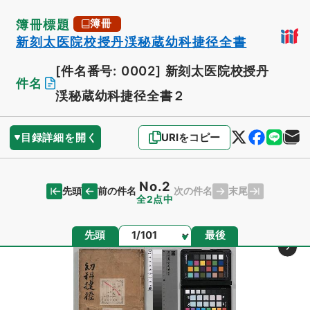
簿冊標題
簿冊
新刻太医院校授丹渓秘蔵幼科捷径全書
[件名番号: 0002]
新刻太医院校授丹
件名
渓秘蔵幼科捷径全書２
目録詳細を開く
URIをコピー
No.2
先頭
末尾
前の件名
次の件名
全2点中
ページ
先頭
最後