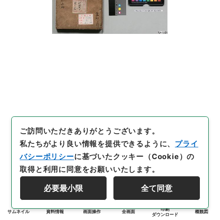
ご訪問いただきありがとうございます。
私たちがより良い情報を提供できるように、
プライ
バシーポリシー
に基づいたクッキー（Cookie）の
取得と利用に同意をお願いいたします。
必要最小限
全て同意
印刷
サムネイル
資料情報
画面操作
全画面
概観図
ダウンロード