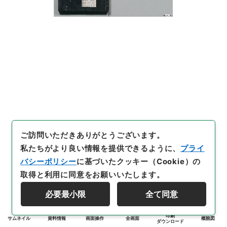
ご訪問いただきありがとうございます。
私たちがより良い情報を提供できるように、
プライ
バシーポリシー
に基づいたクッキー（Cookie）の
取得と利用に同意をお願いいたします。
必要最小限
全て同意
印刷
サムネイル
資料情報
画面操作
全画面
概観図
ダウンロード