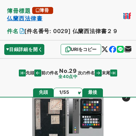
簿冊標題
簿冊
仏蘭西法律書
件名
[件名番号: 0029]
仏蘭西法律書２９
目録詳細を開く
URIをコピー
No.29
先頭
末尾
前の件名
次の件名
全40点中
ページ
先頭
最後