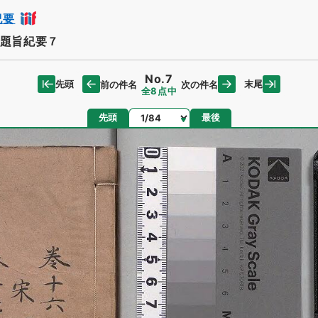
紀要
題旨紀要７
No.7
先頭
末尾
前の件名
次の件名
全8点中
ページ
先頭
最後