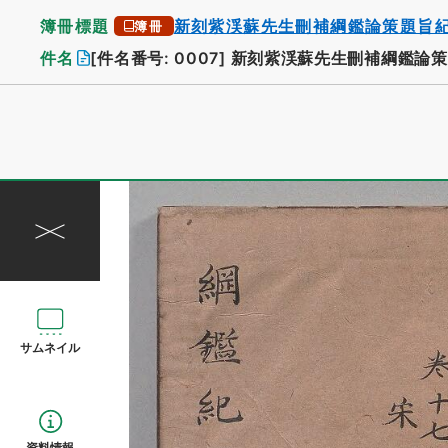
簿冊標題
新刻紫渓蘇先生刪補綱鑑論策題旨
簿冊
件名
[件名番号: 0007]
新刻紫渓蘇先生刪補綱鑑論策
サムネイル
資料情報