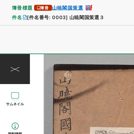
簿冊標題
山暁閣国策選
簿冊
件名
[件名番号: 0003]
山暁閣国策選３
サムネイル
資料情報