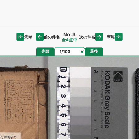
No.3
先頭
末尾
前の件名
次の件名
全4点中
ページ
先頭
最後