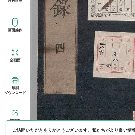
画面操作
全画面
印刷
ダウンロード
概観図
ご訪問いただきありがとうございます。
私たちがより良い情