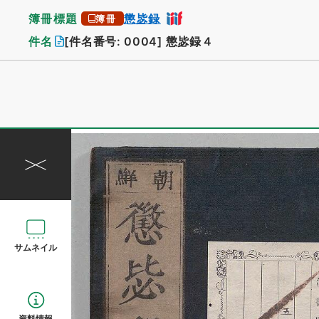
簿冊標題
懲毖録
簿冊
件名
[件名番号: 0004]
懲毖録４
サムネイル
資料情報