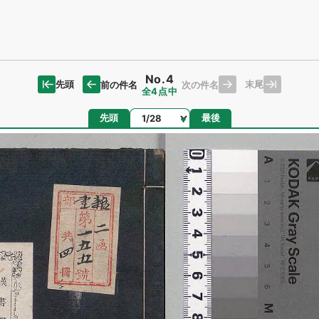
No.4
先頭
末尾
前の件名
次の件名
全4点中
ページ
先頭
最後