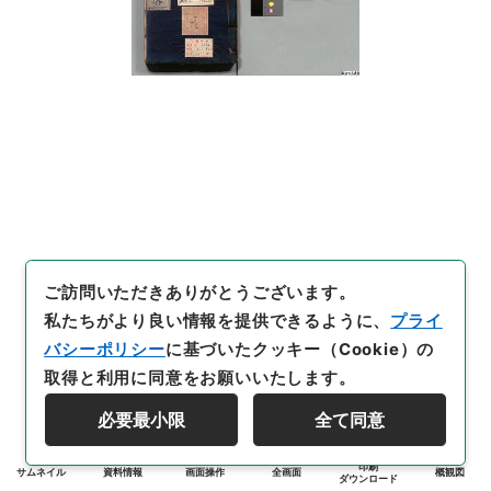
ご訪問いただきありがとうございます。
私たちがより良い情報を提供できるように、
プライ
バシーポリシー
に基づいたクッキー（Cookie）の
取得と利用に同意をお願いいたします。
必要最小限
全て同意
印刷
サムネイル
資料情報
画面操作
全画面
概観図
ダウンロード