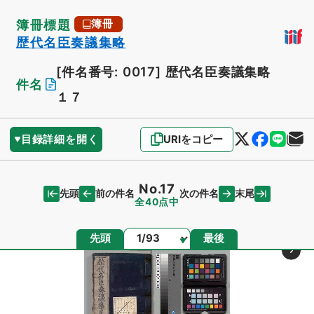
簿冊標題
簿冊
歴代名臣奏議集略
[件名番号: 0017]
歴代名臣奏議集略
件名
１７
目録詳細を開く
URIをコピー
No.17
先頭
末尾
前の件名
次の件名
全40点中
ページ
先頭
最後