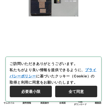
ご訪問いただきありがとうございます。
私たちがより良い情報を提供できるように、
プライ
バシーポリシー
に基づいたクッキー（Cookie）の
取得と利用に同意をお願いいたします。
必要最小限
全て同意
印刷
サムネイル
資料情報
画面操作
全画面
概観図
ダウンロード