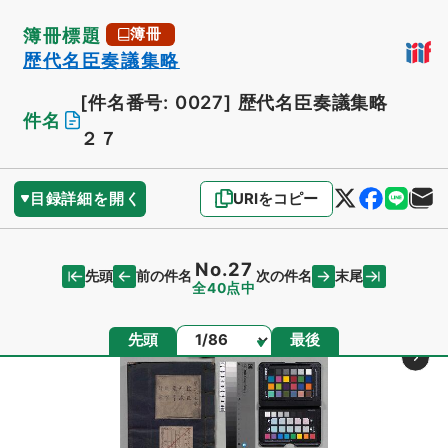
簿冊標題
簿冊
歴代名臣奏議集略
[件名番号: 0027]
歴代名臣奏議集略
件名
２７
目録詳細を開く
URIをコピー
No.27
先頭
末尾
前の件名
次の件名
全40点中
ページ
先頭
最後