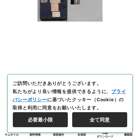
ご訪問いただきありがとうございます。
私たちがより良い情報を提供できるように、
プライ
バシーポリシー
に基づいたクッキー（Cookie）の
取得と利用に同意をお願いいたします。
必要最小限
全て同意
印刷
サムネイル
資料情報
画面操作
全画面
概観図
ダウンロード