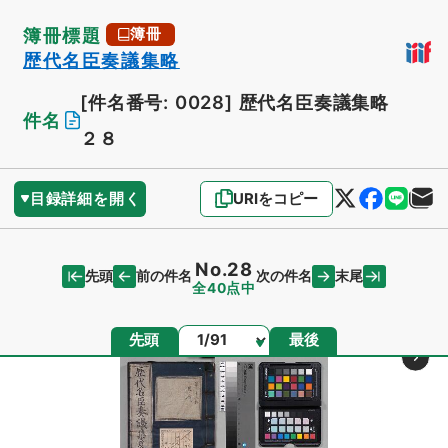
簿冊標題
簿冊
歴代名臣奏議集略
[件名番号: 0028]
歴代名臣奏議集略
件名
２８
目録詳細を開く
URIをコピー
No.28
先頭
末尾
前の件名
次の件名
全40点中
ページ
先頭
最後