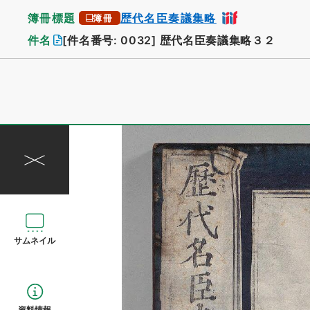
簿冊標題
歴代名臣奏議集略
簿冊
件名
[件名番号: 0032]
歴代名臣奏議集略３２
サムネイル
資料情報