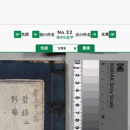
No.32
先頭
末尾
前の件名
次の件名
全40点中
ページ
先頭
最後