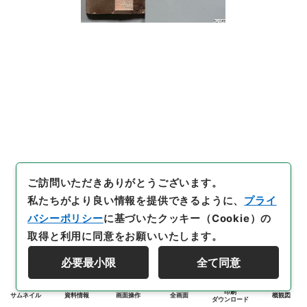
ご訪問いただきありがとうございます。
私たちがより良い情報を提供できるように、
プライ
バシーポリシー
に基づいたクッキー（Cookie）の
取得と利用に同意をお願いいたします。
必要最小限
全て同意
印刷
サムネイル
資料情報
画面操作
全画面
概観図
ダウンロード