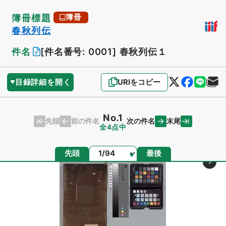
簿冊標題
簿冊
春秋列伝
件名
[件名番号: 0001]
春秋列伝１
目録詳細を開く
URIをコピー
No.1
先頭
末尾
前の件名
次の件名
全4点中
ページ
先頭
最後