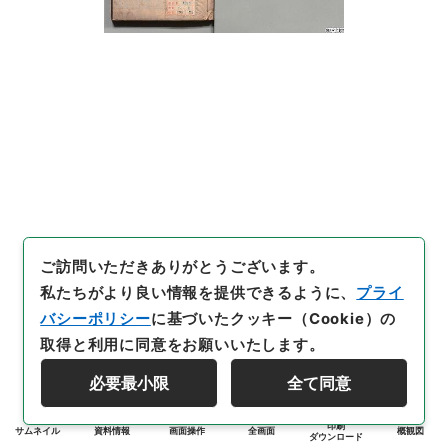
ご訪問いただきありがとうございます。
私たちがより良い情報を提供できるように、
プライ
バシーポリシー
に基づいたクッキー（Cookie）の
取得と利用に同意をお願いいたします。
必要最小限
全て同意
印刷
サムネイル
資料情報
画面操作
全画面
概観図
ダウンロード