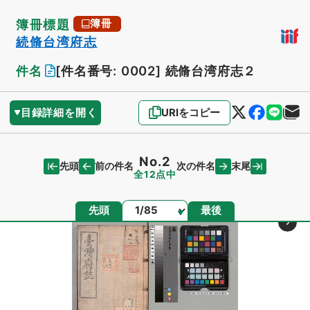
簿冊標題
簿冊
続脩台湾府志
件名
[件名番号: 0002]
続脩台湾府志２
目録詳細を開く
URIをコピー
No.2
先頭
末尾
前の件名
次の件名
全12点中
ページ
先頭
最後