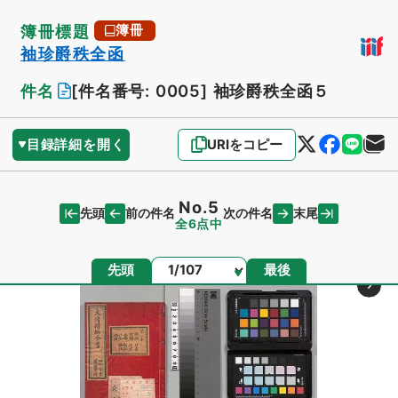
簿冊標題
簿冊
袖珍爵秩全函
件名
[件名番号: 0005]
袖珍爵秩全函５
目録詳細を開く
URIをコピー
No.5
先頭
末尾
前の件名
次の件名
全6点中
ページ
先頭
最後