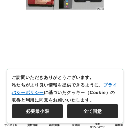
ご訪問いただきありがとうございます。
私たちがより良い情報を提供できるように、
プライ
バシーポリシー
に基づいたクッキー（Cookie）の
取得と利用に同意をお願いいたします。
必要最小限
全て同意
印刷
サムネイル
資料情報
画面操作
全画面
概観図
ダウンロード