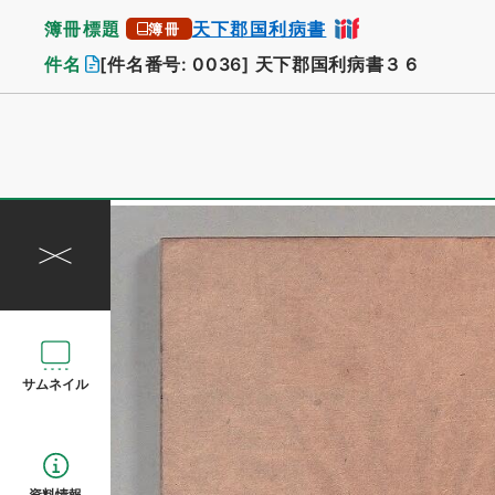
簿冊標題
天下郡国利病書
簿冊
件名
[件名番号: 0036]
天下郡国利病書３６
サムネイル
資料情報