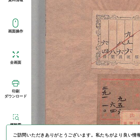
画面操作
全画面
印刷
ダウンロード
概観図
ご訪問いただきありがとうございます。
私たちがより良い情