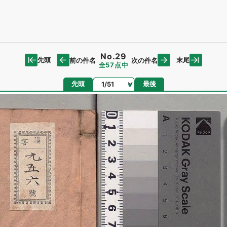
No.29
先頭
末尾
前の件名
次の件名
全57点中
ページ
先頭
最後