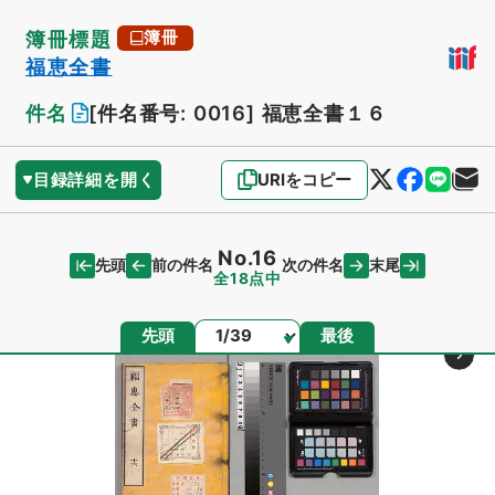
簿冊標題
簿冊
福恵全書
件名
[件名番号: 0016]
福恵全書１６
目録詳細を開く
URIをコピー
No.16
先頭
末尾
前の件名
次の件名
全18点中
ページ
先頭
最後