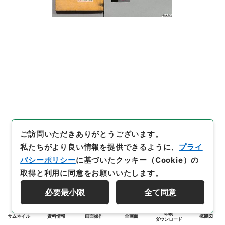
ご訪問いただきありがとうございます。
私たちがより良い情報を提供できるように、
プライ
バシーポリシー
に基づいたクッキー（Cookie）の
取得と利用に同意をお願いいたします。
必要最小限
全て同意
印刷
サムネイル
資料情報
画面操作
全画面
概観図
ダウンロード