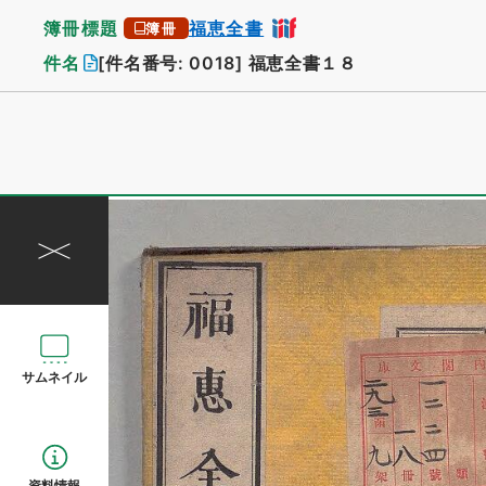
簿冊標題
福恵全書
簿冊
件名
[件名番号: 0018]
福恵全書１８
サムネイル
資料情報