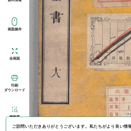
画面操作
全画面
印刷
ダウンロード
概観図
ご訪問いただきありがとうございます。
私たちがより良い情