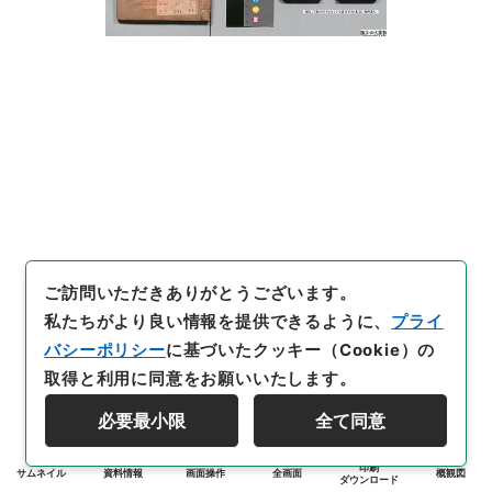
ご訪問いただきありがとうございます。
私たちがより良い情報を提供できるように、
プライ
バシーポリシー
に基づいたクッキー（Cookie）の
取得と利用に同意をお願いいたします。
必要最小限
全て同意
印刷
サムネイル
資料情報
画面操作
全画面
概観図
ダウンロード