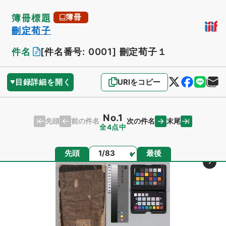
簿冊標題
簿冊
刪定荀子
件名
[件名番号: 0001]
刪定荀子１
目録詳細を開く
URIをコピー
No.1
先頭
末尾
前の件名
次の件名
全4点中
ページ
先頭
最後