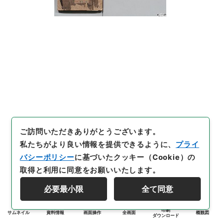
ご訪問いただきありがとうございます。
私たちがより良い情報を提供できるように、
プライ
バシーポリシー
に基づいたクッキー（Cookie）の
取得と利用に同意をお願いいたします。
必要最小限
全て同意
印刷
サムネイル
資料情報
画面操作
全画面
概観図
ダウンロード