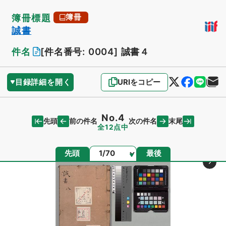
簿冊標題
簿冊
誠書
件名
[件名番号: 0004]
誠書４
目録詳細を開く
URIをコピー
No.4
先頭
末尾
前の件名
次の件名
全12点中
ページ
先頭
最後