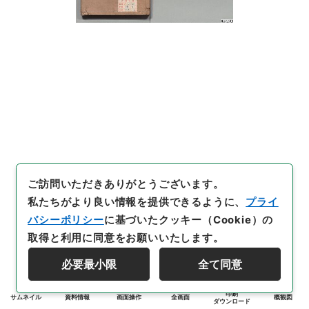
ご訪問いただきありがとうございます。
私たちがより良い情報を提供できるように、
プライ
バシーポリシー
に基づいたクッキー（Cookie）の
取得と利用に同意をお願いいたします。
必要最小限
全て同意
印刷
サムネイル
資料情報
画面操作
全画面
概観図
ダウンロード