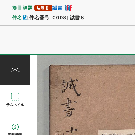
簿冊標題
誠書
簿冊
件名
[件名番号: 0008]
誠書８
サムネイル
資料情報