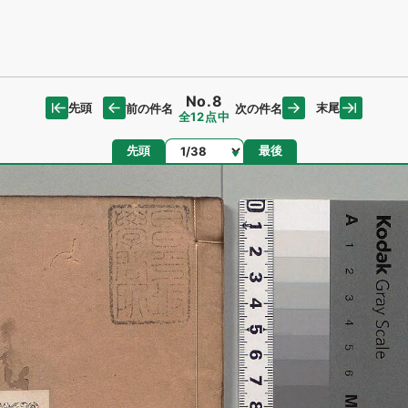
No.8
先頭
末尾
前の件名
次の件名
全12点中
ページ
先頭
最後