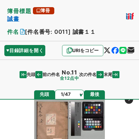
簿冊標題
簿冊
誠書
件名
[件名番号: 0011]
誠書１１
目録詳細を開く
URIをコピー
No.11
先頭
末尾
前の件名
次の件名
全12点中
ページ
先頭
最後