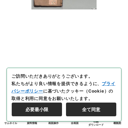
ご訪問いただきありがとうございます。
私たちがより良い情報を提供できるように、
プライ
バシーポリシー
に基づいたクッキー（Cookie）の
取得と利用に同意をお願いいたします。
必要最小限
全て同意
印刷
サムネイル
資料情報
画面操作
全画面
概観図
ダウンロード