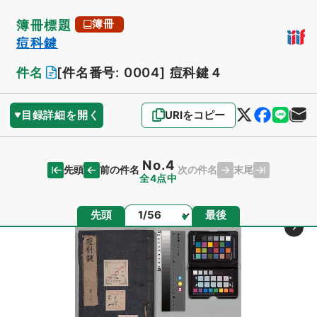
簿冊標題
簿冊
痘科鍵
件名
[件名番号: 0004]
痘科鍵４
目録詳細を開く
URIをコピー
No.4
先頭
末尾
前の件名
次の件名
全4点中
ページ
先頭
最後