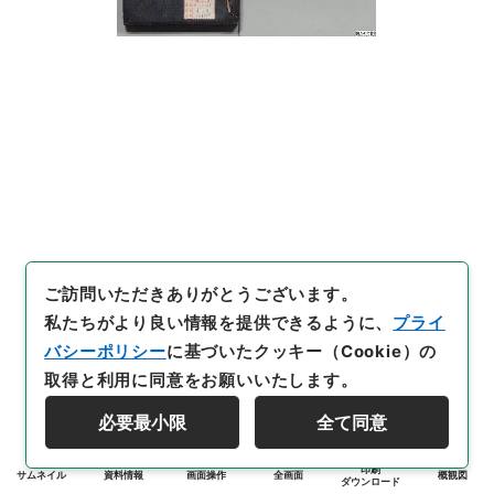
ご訪問いただきありがとうございます。
私たちがより良い情報を提供できるように、
プライ
バシーポリシー
に基づいたクッキー（Cookie）の
取得と利用に同意をお願いいたします。
必要最小限
全て同意
印刷
サムネイル
資料情報
画面操作
全画面
概観図
ダウンロード