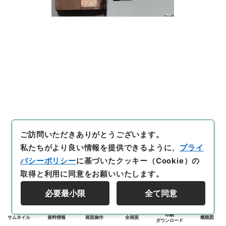
ご訪問いただきありがとうございます。
私たちがより良い情報を提供できるように、
プライ
バシーポリシー
に基づいたクッキー（Cookie）の
取得と利用に同意をお願いいたします。
必要最小限
全て同意
印刷
サムネイル
資料情報
画面操作
全画面
概観図
ダウンロード