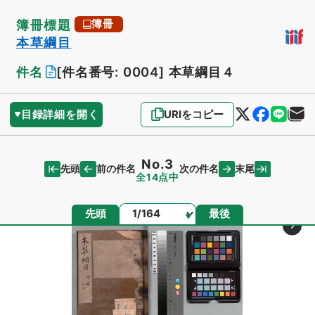
簿冊標題
簿冊
本草綱目
件名
[件名番号: 0004]
本草綱目４
目録詳細を開く
URIをコピー
No.3
先頭
末尾
前の件名
次の件名
全14点中
ページ
先頭
最後